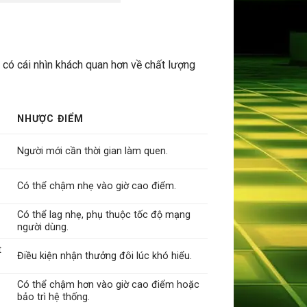
i có cái nhìn khách quan hơn về chất lượng
NHƯỢC ĐIỂM
Người mới cần thời gian làm quen.
Có thể chậm nhẹ vào giờ cao điểm.
Có thể lag nhẹ, phụ thuộc tốc độ mạng
người dùng.
t
Điều kiện nhận thưởng đôi lúc khó hiểu.
Có thể chậm hơn vào giờ cao điểm hoặc
bảo trì hệ thống.