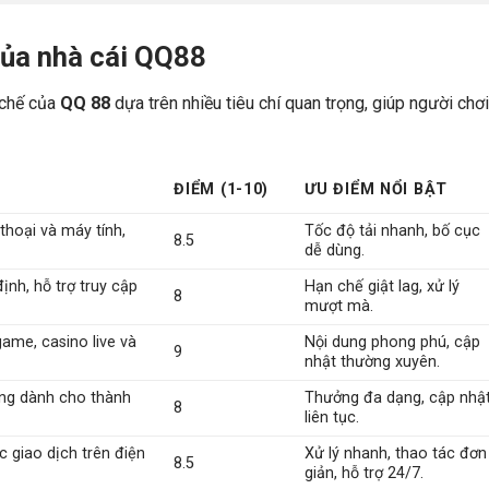
của nhà cái QQ88
 chế của
QQ 88
dựa trên nhiều tiêu chí quan trọng, giúp người chơ
ĐIỂM (1-10)
ƯU ĐIỂM NỔI BẬT
 thoại và máy tính,
Tốc độ tải nhanh, bố cục
8.5
dễ dùng.
ịnh, hỗ trợ truy cập
Hạn chế giật lag, xử lý
8
mượt mà.
ame, casino live và
Nội dung phong phú, cập
9
nhật thường xuyên.
ởng dành cho thành
Thưởng đa dạng, cập nhậ
8
liên tục.
c giao dịch trên điện
Xử lý nhanh, thao tác đơn
8.5
giản, hỗ trợ 24/7.