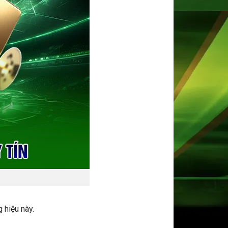
 hiệu này.