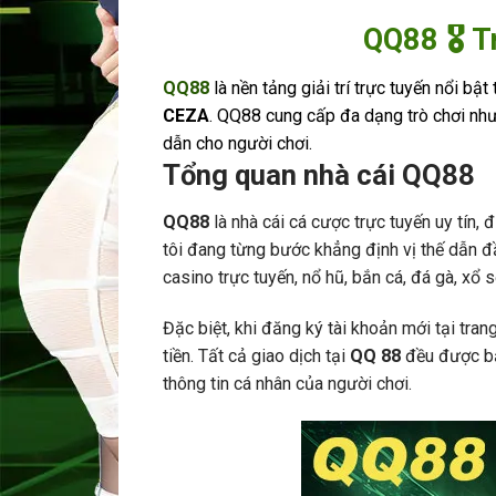
QQ88 🎖️
QQ88
là nền tảng giải trí trực tuyến nổi b
CEZA
. QQ88 cung cấp đa dạng trò chơi như 
dẫn cho người chơi.
Tổng quan nhà cái QQ88
QQ88
là nhà cái cá cược trực tuyến uy tín
tôi đang từng bước khẳng định vị thế dẫn đầ
casino trực tuyến, nổ hũ, bắn cá, đá gà, xổ
Đặc biệt, khi đăng ký tài khoản mới tại tra
tiền. Tất cả giao dịch tại
QQ 88
đều được bảo
thông tin cá nhân của người chơi.