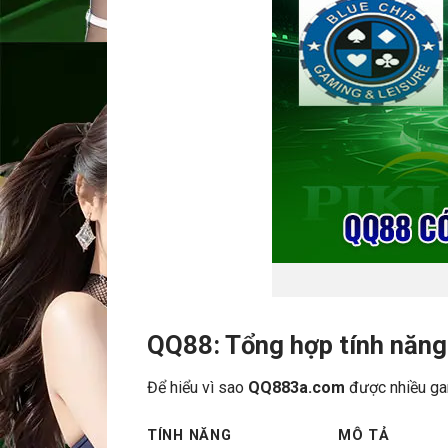
QQ88: Tổng hợp tính năng
Để hiểu vì sao
QQ883a.com
được nhiều gam
TÍNH NĂNG
MÔ TẢ