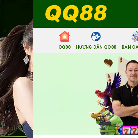
Bỏ
qua
nội
dung
QQ88
HƯỚNG DẪN QQ88
BẮN C