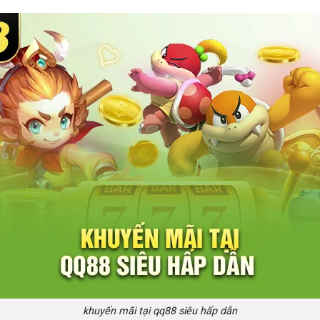
khuyến mãi tại qq88 siêu hấp dẫn