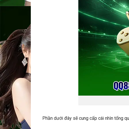
Phần dưới đây sẽ cung cấp cái nhìn tổng q