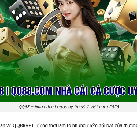
QQ88 – Nhà cái cá cược uy tín số 1 Việt nam 2026
uan về
QQ88BET
, đồng thời làm rõ những điểm nổi bật của thương