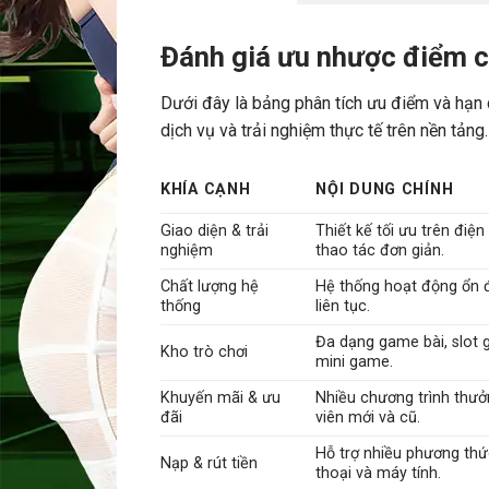
Đánh giá ưu nhược điểm 
Dưới đây là bảng phân tích ưu điểm và hạn
dịch vụ và trải nghiệm thực tế trên nền tảng.
KHÍA CẠNH
NỘI DUNG CHÍNH
Giao diện & trải
Thiết kế tối ưu trên điện
nghiệm
thao tác đơn giản.
Chất lượng hệ
Hệ thống hoạt động ổn đ
thống
liên tục.
Đa dạng game bài, slot g
Kho trò chơi
mini game.
Khuyến mãi & ưu
Nhiều chương trình thư
đãi
viên mới và cũ.
Hỗ trợ nhiều phương thứ
Nạp & rút tiền
thoại và máy tính.