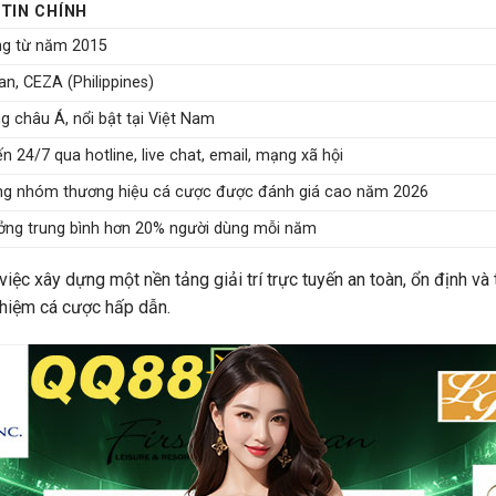
TIN CHÍNH
ng từ năm 2015
an, CEZA (Philippines)
g châu Á, nổi bật tại Việt Nam
n 24/7 qua hotline, live chat, email, mạng xã hội
g nhóm thương hiệu cá cược được đánh giá cao năm 2026
ởng trung bình hơn 20% người dùng mỗi năm
việc xây dựng một nền tảng giải trí trực tuyến an toàn, ổn định và
ghiệm cá cược hấp dẫn.