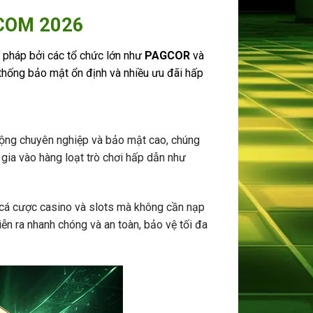
.COM 2026
p pháp bởi các tổ chức lớn như
PAGCOR
và
 thống bảo mật ổn định và nhiều ưu đãi hấp
 động chuyên nghiệp và bảo mật cao, chúng
gia vào hàng loạt trò chơi hấp dẫn như
a cá cược casino và slots mà không cần nạp
ễn ra nhanh chóng và an toàn, bảo vệ tối đa