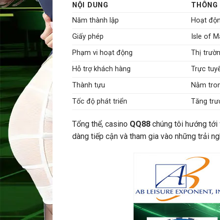
NỘI DUNG
THÔNG 
Năm thành lập
Hoạt độ
Giấy phép
Isle of M
Phạm vi hoạt động
Thị trườn
Hỗ trợ khách hàng
Trực tuyế
Thành tựu
Nằm tron
Tốc độ phát triển
Tăng trư
Tổng thể, casino
QQ88
chúng tôi hướng tới 
dàng tiếp cận và tham gia vào những trải n