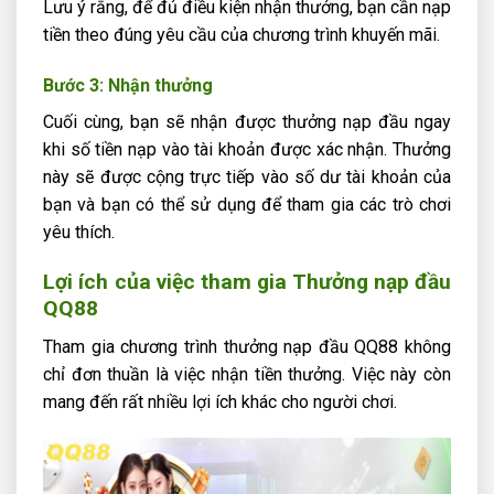
Lưu ý rằng, để đủ điều kiện nhận thưởng, bạn cần nạp
tiền theo đúng yêu cầu của chương trình khuyến mãi.
Bước 3: Nhận thưởng
Cuối cùng, bạn sẽ nhận được thưởng nạp đầu ngay
khi số tiền nạp vào tài khoản được xác nhận. Thưởng
này sẽ được cộng trực tiếp vào số dư tài khoản của
bạn và bạn có thể sử dụng để tham gia các trò chơi
yêu thích.
Lợi ích của việc tham gia Thưởng nạp đầu
QQ88
Tham gia chương trình thưởng nạp đầu QQ88 không
chỉ đơn thuần là việc nhận tiền thưởng. Việc này còn
mang đến rất nhiều lợi ích khác cho người chơi.