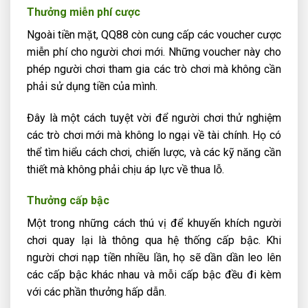
Thưởng miễn phí cược
Ngoài tiền mặt, QQ88 còn cung cấp các voucher cược
miễn phí cho người chơi mới. Những voucher này cho
phép người chơi tham gia các trò chơi mà không cần
phải sử dụng tiền của mình.
Đây là một cách tuyệt vời để người chơi thử nghiệm
các trò chơi mới mà không lo ngại về tài chính. Họ có
thể tìm hiểu cách chơi, chiến lược, và các kỹ năng cần
thiết mà không phải chịu áp lực về thua lỗ.
Thưởng cấp bậc
Một trong những cách thú vị để khuyến khích người
chơi quay lại là thông qua hệ thống cấp bậc. Khi
người chơi nạp tiền nhiều lần, họ sẽ dần dần leo lên
các cấp bậc khác nhau và mỗi cấp bậc đều đi kèm
với các phần thưởng hấp dẫn.