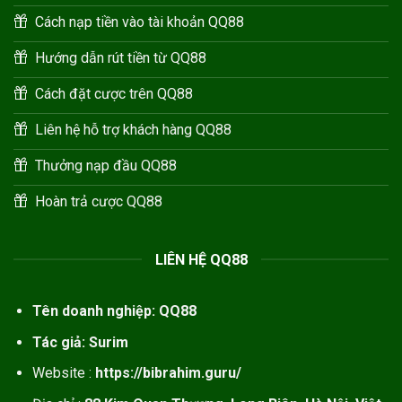
Cách nạp tiền vào tài khoản QQ88
Hướng dẫn rút tiền từ QQ88
Cách đặt cược trên QQ88
Liên hệ hỗ trợ khách hàng QQ88
Thưởng nạp đầu QQ88
Hoàn trả cược QQ88
LIÊN HỆ QQ88
Tên doanh nghiệp: QQ88
Tác giả:
Surim
Website :
https://bibrahim.guru/