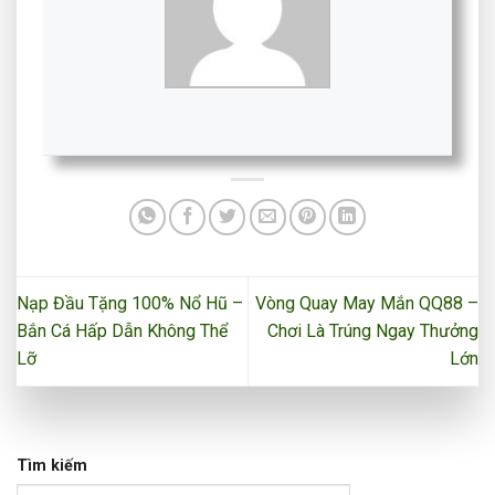
Nạp Đầu Tặng 100% Nổ Hũ –
Vòng Quay May Mắn QQ88 –
Bắn Cá Hấp Dẫn Không Thể
Chơi Là Trúng Ngay Thưởng
Lỡ
Lớn
Tìm kiếm