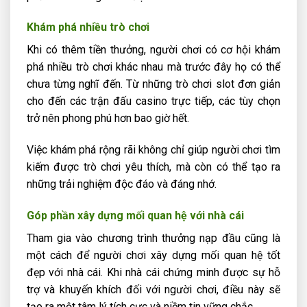
Khám phá nhiều trò chơi
Khi có thêm tiền thưởng, người chơi có cơ hội khám
phá nhiều trò chơi khác nhau mà trước đây họ có thể
chưa từng nghĩ đến. Từ những trò chơi slot đơn giản
cho đến các trận đấu casino trực tiếp, các tùy chọn
trở nên phong phú hơn bao giờ hết.
Việc khám phá rộng rãi không chỉ giúp người chơi tìm
kiếm được trò chơi yêu thích, mà còn có thể tạo ra
những trải nghiệm độc đáo và đáng nhớ.
Góp phần xây dựng mối quan hệ với nhà cái
Tham gia vào chương trình thưởng nạp đầu cũng là
một cách để người chơi xây dựng mối quan hệ tốt
đẹp với nhà cái. Khi nhà cái chứng minh được sự hỗ
trợ và khuyến khích đối với người chơi, điều này sẽ
tạo ra một tâm lý tích cực và niềm tin vững chắc.