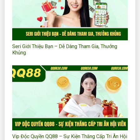
Seri Giới Thiệu Bạn – Dễ Dàng Tham Gia, Thưởng
Khủng
Vip Độc Quyền QQ88 – Sự Kiện Thăng Cấp Tri Ân Hội