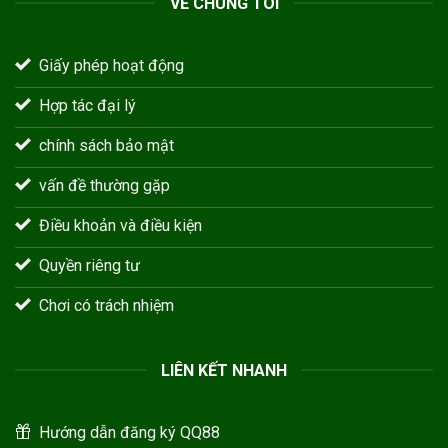
VỀ CHÚNG TÔI
Giấy phép hoạt động
Hợp tác đại lý
chính sách bảo mật
vấn đề thường gặp
Điều khoản và điều kiện
Quyền riêng tư
Chơi có trách nhiệm
LIÊN KẾT NHANH
Hướng dẫn đăng ký QQ88