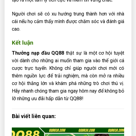
Người chơi sẽ có xu hướng trung thành hơn với nhà
cái nếu họ cảm thấy mình được chăm sóc và đánh giá
cao.
Kết luận
Thưởng nạp đầu QQ88
thật sự là một cơ hội tuyệt
vời dành cho những ai muốn tham gia vào thế giới cá
cược trực tuyến. Không chỉ giúp người chơi mới có
thêm nguồn lực để trải nghiệm, mà còn mở ra nhiều
cơ hội thắng lớn và khám phá những trò chơi thú vị.
Hãy nhanh chóng tham gia ngay hôm nay để không bỏ
lỡ những ưu đãi hấp dẫn từ QQ88!
Bài viết liên quan: