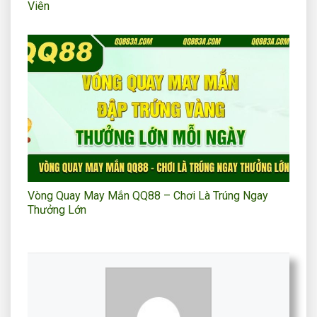
Viên
Vòng Quay May Mắn QQ88 – Chơi Là Trúng Ngay
Thưởng Lớn