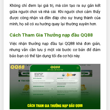
Không chỉ đem lại giá trị, mà còn tạo ra sự gắn kết
giữa người chơi và nhà cái. Khi người chơi cảm thấy
được công nhận và đền đáp cho sự trung thành của
mình, họ sẽ có xu hướng quay lại thường xuyên hơn.
Cách Tham Gia Thưởng nạp đầu QQ88
Việc nhận thưởng nạp đầu tại QQ88 khá đơn giản,
nhưng vẫn cần lưu ý một vài bước cơ bản để đảm
bảo bạn có thể tận dụng tối đa cơ hội này.