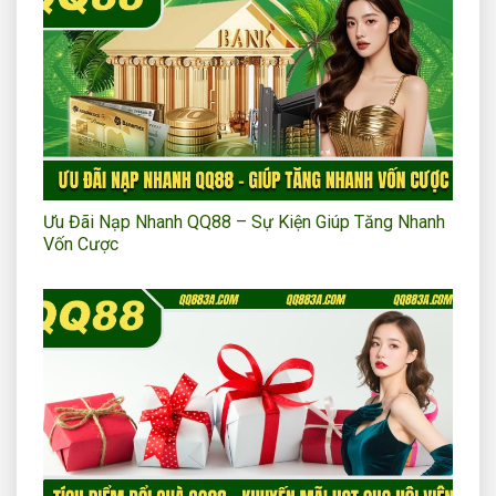
Ưu Đãi Nạp Nhanh QQ88 – Sự Kiện Giúp Tăng Nhanh
Vốn Cược