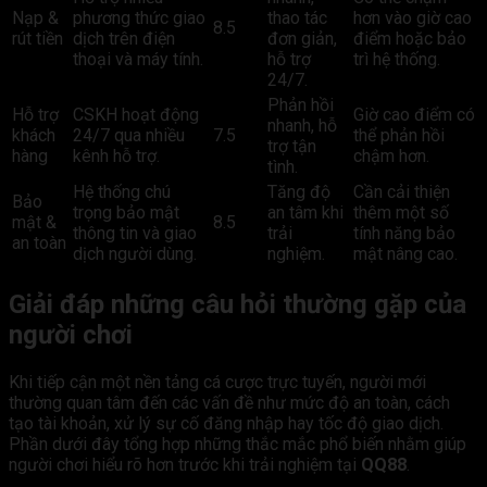
Nạp &
phương thức giao
thao tác
hơn vào giờ cao
8.5
rút tiền
dịch trên điện
đơn giản,
điểm hoặc bảo
thoại và máy tính.
hỗ trợ
trì hệ thống.
24/7.
Phản hồi
Hỗ trợ
CSKH hoạt động
Giờ cao điểm có
nhanh, hỗ
khách
24/7 qua nhiều
7.5
thể phản hồi
trợ tận
hàng
kênh hỗ trợ.
chậm hơn.
tình.
Hệ thống chú
Tăng độ
Cần cải thiện
Bảo
trọng bảo mật
an tâm khi
thêm một số
mật &
8.5
thông tin và giao
trải
tính năng bảo
an toàn
dịch người dùng.
nghiệm.
mật nâng cao.
Giải đáp những câu hỏi thường gặp của
người chơi
Khi tiếp cận một nền tảng cá cược trực tuyến, người mới
thường quan tâm đến các vấn đề như mức độ an toàn, cách
tạo tài khoản, xử lý sự cố đăng nhập hay tốc độ giao dịch.
Phần dưới đây tổng hợp những thắc mắc phổ biến nhằm giúp
người chơi hiểu rõ hơn trước khi trải nghiệm tại
QQ88
.