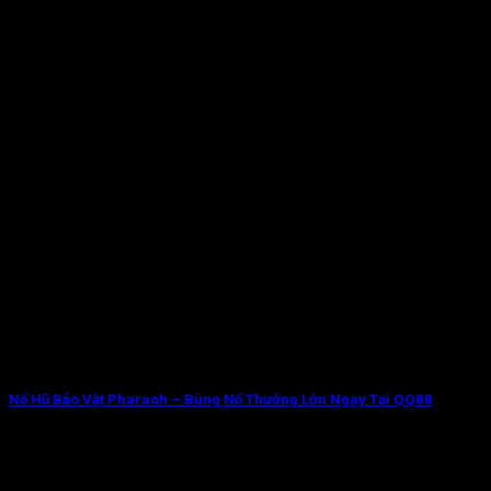
Nổ Hũ Bảo Vật Pharaoh – Bùng Nổ Thưởng Lớn Ngay Tại QQ88
Nổ hũ bảo vật Pharaoh QQ88 đem đến cho mọi người những
trải nghiệm tuyệt [...]