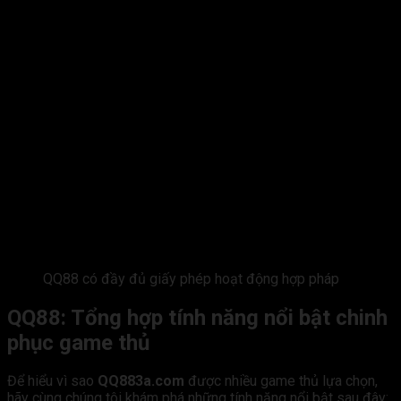
QQ88 có đầy đủ giấy phép hoạt động hợp pháp
QQ88: Tổng hợp tính năng nổi bật chinh
phục game thủ
Để hiểu vì sao
QQ883a.com
được nhiều game thủ lựa chọn,
hãy cùng chúng tôi khám phá những tính năng nổi bật sau đây: