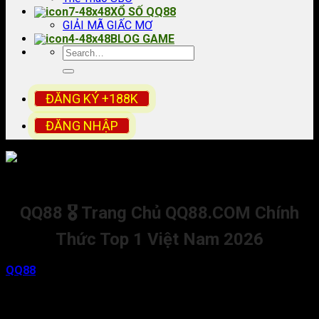
XỔ SỐ QQ88
GIẢI MÃ GIẤC MƠ
BLOG GAME
ĐĂNG KÝ +188K
ĐĂNG NHẬP
QQ88 🎖️ Trang Chủ
QQ88.COM Chính
Thức
Top 1 Việt Nam 2026
QQ88
là nền tảng giải trí trực tuyến nổi bật tại châu Á, hoạt
động từ năm 2015. Chúng tôi được cấp phép hợp pháp bởi
các tổ chức lớn như
PAGCOR
và
CEZA
. QQ88 cung cấp đa
dạng trò chơi như casino live, thể thao, slot game, xổ số, bắn