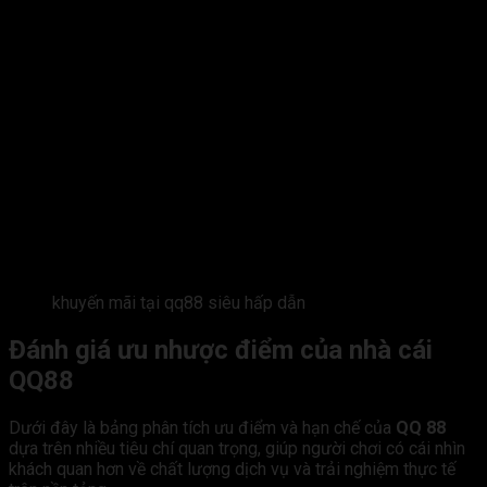
khuyến mãi tại qq88 siêu hấp dẫn
Đánh giá ưu nhược điểm của nhà cái
QQ88
Dưới đây là bảng phân tích ưu điểm và hạn chế của
QQ 88
dựa trên nhiều tiêu chí quan trọng, giúp người chơi có cái nhìn
khách quan hơn về chất lượng dịch vụ và trải nghiệm thực tế