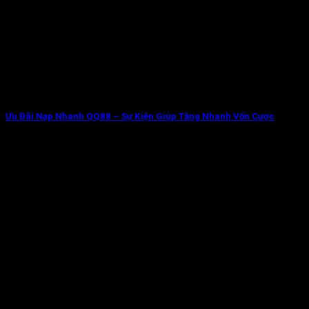
Ưu Đãi Nạp Nhanh QQ88 – Sự Kiện Giúp Tăng Nhanh Vốn Cược
Ưu đãi nạp nhanh QQ88 là chương trình dành tặng cho các hội
viên tham [...]
05
Th11