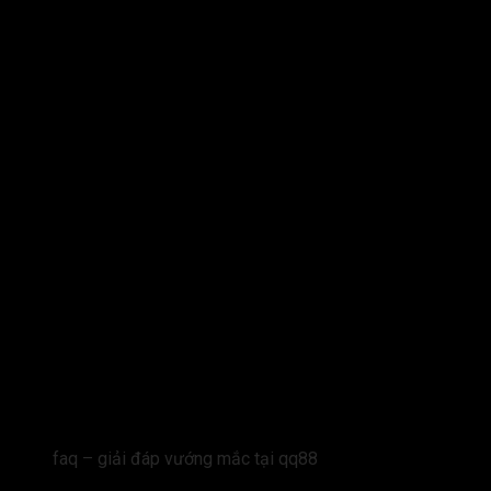
faq – giải đáp vướng mắc tại qq88