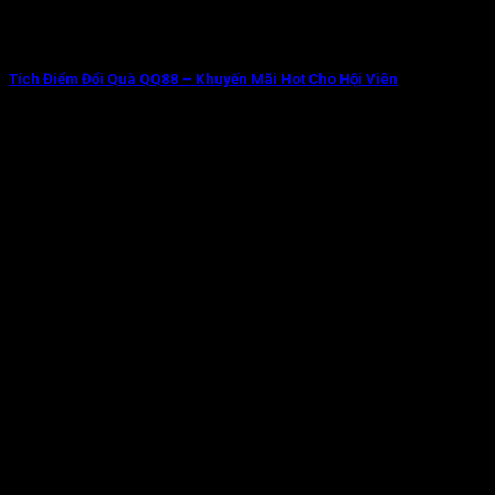
Tích Điểm Đổi Quà QQ88 – Khuyến Mãi Hot Cho Hội Viên
Tích điểm đổi quà QQ88 là sự kiện đặc biệt được nhà cái thiết
kế [...]
23
Th10