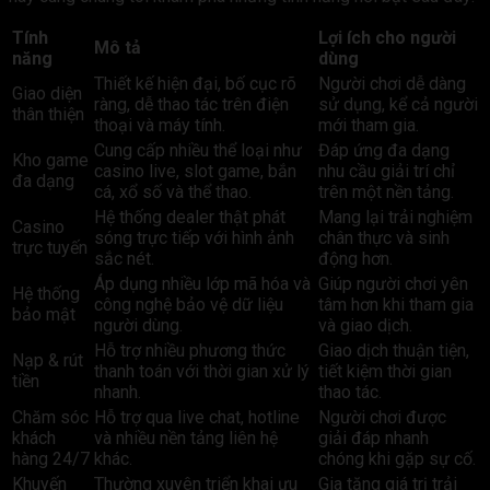
Tính
Lợi ích cho người
Mô tả
năng
dùng
Thiết kế hiện đại, bố cục rõ
Người chơi dễ dàng
Giao diện
ràng, dễ thao tác trên điện
sử dụng, kể cả người
thân thiện
thoại và máy tính.
mới tham gia.
Cung cấp nhiều thể loại như
Đáp ứng đa dạng
Kho game
casino live, slot game, bắn
nhu cầu giải trí chỉ
đa dạng
cá, xổ số và thể thao.
trên một nền tảng.
Hệ thống dealer thật phát
Mang lại trải nghiệm
Casino
sóng trực tiếp với hình ảnh
chân thực và sinh
trực tuyến
sắc nét.
động hơn.
Áp dụng nhiều lớp mã hóa và
Giúp người chơi yên
Hệ thống
công nghệ bảo vệ dữ liệu
tâm hơn khi tham gia
bảo mật
người dùng.
và giao dịch.
Hỗ trợ nhiều phương thức
Giao dịch thuận tiện,
Nạp & rút
thanh toán với thời gian xử lý
tiết kiệm thời gian
tiền
nhanh.
thao tác.
Chăm sóc
Hỗ trợ qua live chat, hotline
Người chơi được
khách
và nhiều nền tảng liên hệ
giải đáp nhanh
hàng 24/7
khác.
chóng khi gặp sự cố.
Khuyến
Thường xuyên triển khai ưu
Gia tăng giá trị trải