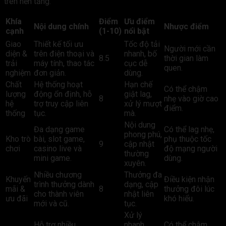
trên nền tảng.
Khía
Điểm
Ưu điểm
Nội dung chính
Nhược điểm
cạnh
(1-10)
nổi bật
Giao
Thiết kế tối ưu
Tốc độ tải
Người mới cần
diện &
trên điện thoại và
nhanh, bố
8.5
thời gian làm
trải
máy tính, thao tác
cục dễ
quen.
nghiệm
đơn giản.
dùng.
Chất
Hệ thống hoạt
Hạn chế
Có thể chậm
lượng
động ổn định, hỗ
giật lag,
8
nhẹ vào giờ cao
hệ
trợ truy cập liên
xử lý mượt
điểm.
thống
tục.
mà.
Nội dung
Đa dạng game
Có thể lag nhẹ,
phong phú,
Kho trò
bài, slot game,
phụ thuộc tốc
9
cập nhật
chơi
casino live và
độ mạng người
thường
mini game.
dùng.
xuyên.
Nhiều chương
Thưởng đa
Khuyến
Điều kiện nhận
trình thưởng dành
dạng, cập
mãi &
8
thưởng đôi lúc
cho thành viên
nhật liên
ưu đãi
khó hiểu.
mới và cũ.
tục.
Xử lý
Hỗ trợ nhiều
nhanh,
Có thể chậm