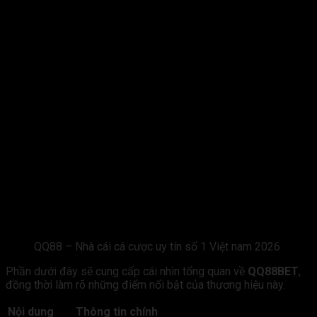
QQ88 – Nhà cái cá cược uy tín số 1 Việt nam 2026
Phần dưới đây sẽ cung cấp cái nhìn tổng quan về
QQ88BET
,
đồng thời làm rõ những điểm nổi bật của thương hiệu này.
Nội dung
Thông tin chính