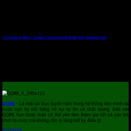
Cò Quay QQ88 – Game Casino Kinh Điển Với Thưởng Lớn
Cò quay QQ88 là một phiên bản Roulette truyền thống được
Việt hóa một cách [...]
26
Th9
QQ88
- Là nhà cái trực tuyến nằm trong hệ thống liên minh cá
cược cực kỳ nổi tiếng về sự uy tín và chất lượng. Đến với
QQ88, bạn hoàn toàn có thể yên tâm tham gia tất cả các trò
chơi cá cược mà không cần lo lắng bất kỳ điều gì.
SITEMAP