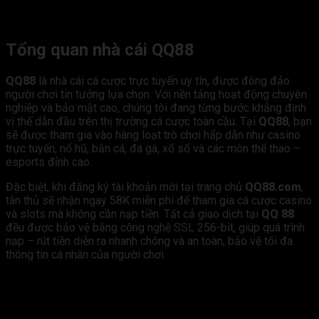
cá và nổ hũ, cùng hệ thống bảo mật ổn định và nhiều ưu đãi
hấp dẫn cho người chơi.
Tổng quan nhà cái QQ88
QQ88
là nhà cái cá cược trực tuyến uy tín, được đông đảo
người chơi tin tưởng lựa chọn. Với nền tảng hoạt động chuyên
nghiệp và bảo mật cao, chúng tôi đang từng bước khẳng định
vị thế dẫn đầu trên thị trường cá cược toàn cầu. Tại
QQ88
, bạn
sẽ được tham gia vào hàng loạt trò chơi hấp dẫn như casino
trực tuyến, nổ hũ, bắn cá, đá gà, xổ số và các môn thể thao –
esports đỉnh cao.
Đặc biệt, khi đăng ký tài khoản mới tại trang chủ
QQ88.com
,
tân thủ sẽ nhận ngay 58K miễn phí để tham gia cá cược casino
và slots mà không cần nạp tiền. Tất cả giao dịch tại
QQ 88
đều được bảo vệ bằng công nghệ SSL 256-bit, giúp quá trình
nạp – rút tiền diễn ra nhanh chóng và an toàn, bảo vệ tối đa
thông tin cá nhân của người chơi.