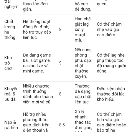
trải
thao tác đơn
bố cục
quen.
nghiệm
giản.
dễ dùng.
Hạn chế
Chất
Hệ thống hoạt
giật lag,
Có thể chậm
lượng
động ổn định,
8
xử lý
nhẹ vào giờ
hệ
hỗ trợ truy cập
mượt
cao điểm.
thống
liên tục.
mà.
Nội dung
Đa dạng game
phong
Có thể lag nhẹ,
Kho
bài, slot game,
phú, cập
phụ thuộc tốc
trò
9
casino live và
nhật
độ mạng người
chơi
mini game.
thường
dùng.
xuyên.
Nhiều chương
Thưởng
Khuyến
Điều kiện nhận
trình thưởng
đa dạng,
mãi &
8
thưởng đôi lúc
dành cho thành
cập nhật
ưu đãi
khó hiểu.
viên mới và cũ.
liên tục.
Xử lý
Hỗ trợ nhiều
Có thể chậm
nhanh,
phương thức
hơn vào giờ
Nạp &
thao tác
giao dịch trên
8.5
cao điểm hoặc
rút tiền
đơn giản,
điện thoại và
bảo trì hệ