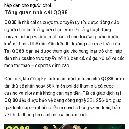
hấp dẫn cho người chơi.
Tổng quan nhà cái QQ88
QQ88
là nhà cái cá cược trực tuyến uy tín, được đông đảo
người chơi tin tưởng lựa chọn. Với nền tảng hoạt động
chuyên nghiệp và bảo mật cao, chúng tôi đang từng bước
khẳng định vị thế dẫn đầu trên thị trường cá cược toàn cầu.
Tại
QQ88
, bạn sẽ được tham gia vào hàng loạt trò chơi hấp
dẫn như casino trực tuyến, nổ hũ, bắn cá, đá gà, xổ số và các
môn thể thao – esports đỉnh cao.
Đặc biệt, khi đăng ký tài khoản mới tại trang chủ
QQ88.com
,
tân thủ sẽ nhận ngay 58K miễn phí để tham gia cá cược
casino và slots mà không cần nạp tiền. Tất cả giao dịch tại
QQ 88
đều được bảo vệ bằng công nghệ SSL 256-bit, giúp
quá trình nạp – rút tiền diễn ra nhanh chóng và an toàn, bảo
vệ tối đa thông tin cá nhân của người chơi.