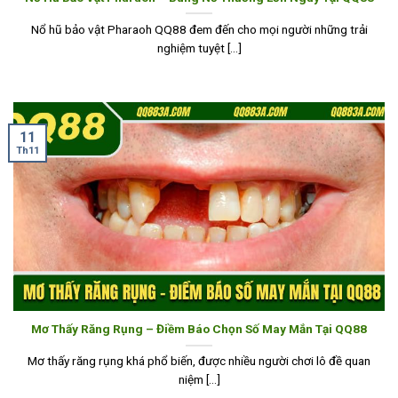
Nổ hũ bảo vật Pharaoh QQ88 đem đến cho mọi người những trải
nghiệm tuyệt [...]
11
Th11
Mơ Thấy Răng Rụng – Điềm Báo Chọn Số May Mắn Tại QQ88
Mơ thấy răng rụng khá phổ biến, được nhiều người chơi lô đề quan
niệm [...]