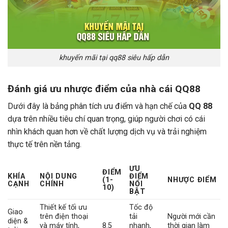
khuyến mãi tại qq88 siêu hấp dẫn
Đánh giá ưu nhược điểm của nhà cái QQ88
Dưới đây là bảng phân tích ưu điểm và hạn chế của
QQ 88
dựa trên nhiều tiêu chí quan trọng, giúp người chơi có cái
nhìn khách quan hơn về chất lượng dịch vụ và trải nghiệm
thực tế trên nền tảng.
ƯU
ĐIỂM
KHÍA
NỘI DUNG
ĐIỂM
(1-
NHƯỢC ĐIỂM
CẠNH
CHÍNH
NỔI
10)
BẬT
Thiết kế tối ưu
Tốc độ
Giao
trên điện thoại
tải
Người mới cần
diện &
và máy tính,
8.5
nhanh,
thời gian làm