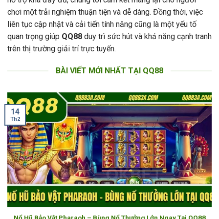
chơi một trải nghiệm thuận tiện và dễ dàng. Đồng thời, việc
liên tục cập nhật và cải tiến tính năng cũng là một yếu tố
quan trọng giúp
QQ88
duy trì sức hút và khả năng cạnh tranh
trên thị trường giải trí trực tuyến.
BÀI VIẾT MỚI NHẤT TẠI QQ88
14
Th2
Nổ Hũ Bảo Vật Pharaoh – Bùng Nổ Thưởng Lớn Ngay Tại QQ88