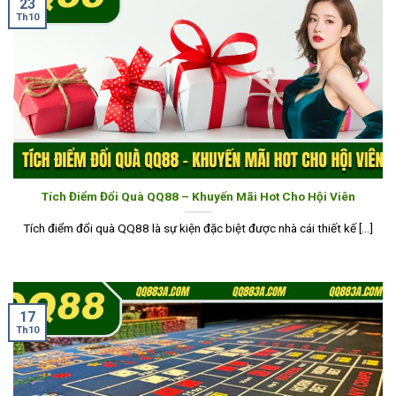
23
Th10
Tích Điểm Đổi Quà QQ88 – Khuyến Mãi Hot Cho Hội Viên
Tích điểm đổi quà QQ88 là sự kiện đặc biệt được nhà cái thiết kế [...]
17
Th10