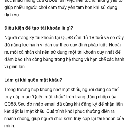
sóc khách hàng của
QQ88
làm việc liên tục là những yếu tố
giúp nhiều người chơi cảm thấy yên tâm hơn khi sử dụng
dịch vụ.
Điều kiện để tạo tài khoản là gì?
Người đăng ký tài khoản tại QQ88 cần đủ 18 tuổi và có đầy
đủ năng lực hành vi dân sự theo quy định pháp luật. Ngoài
ra, mỗi cá nhân chỉ nên sử dụng một tài khoản duy nhất để
đảm bảo tính công bằng trong hệ thống và hạn chế các hành
vi gian lận.
Làm gì khi quên mật khẩu?
Trong trường hợp không nhớ mật khẩu, người dùng có thể
truy cập mục “Quên mật khẩu” trên trang đăng nhập của
QQ88. Sau đó nhập email đã dùng khi đăng ký để nhận liên
kết đặt lại mật khẩu. Quá trình khôi phục thường diễn ra
nhanh chóng, giúp người chơi sớm truy cập lại tài khoản của
mình.