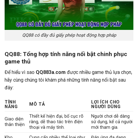
QQ88 có đầy đủ giấy phép hoạt động hợp pháp
QQ88: Tổng hợp tính năng nổi bật chinh phục
game thủ
Để hiểu vì sao
QQ883a.com
được nhiều game thủ lựa chọn,
hãy cùng chúng tôi khám phá những tính năng nổi bật sau
đây:
TÍNH
LỢI ÍCH CHO
MÔ TẢ
NĂNG
NGƯỜI DÙNG
Thiết kế hiện đại, bố cục rõ
Người chơi dễ dàng
Giao diện
ràng, dễ thao tác trên điện
sử dụng, kể cả người
thân thiện
thoại và máy tính.
mới tham gia.
Kho
Cung cấp nhiều thể loại như
Đáp ứng đa dạng