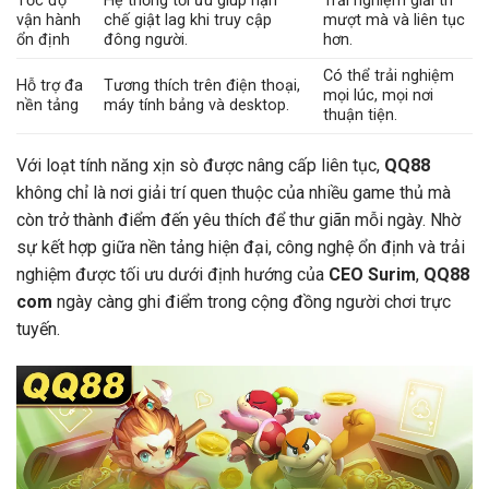
Tốc độ
Hệ thống tối ưu giúp hạn
Trải nghiệm giải trí
vận hành
chế giật lag khi truy cập
mượt mà và liên tục
ổn định
đông người.
hơn.
Có thể trải nghiệm
Hỗ trợ đa
Tương thích trên điện thoại,
mọi lúc, mọi nơi
nền tảng
máy tính bảng và desktop.
thuận tiện.
Với loạt tính năng xịn sò được nâng cấp liên tục,
QQ88
không chỉ là nơi giải trí quen thuộc của nhiều game thủ mà
còn trở thành điểm đến yêu thích để thư giãn mỗi ngày. Nhờ
sự kết hợp giữa nền tảng hiện đại, công nghệ ổn định và trải
nghiệm được tối ưu dưới định hướng của
CEO Surim
,
QQ88
com
ngày càng ghi điểm trong cộng đồng người chơi trực
tuyến.