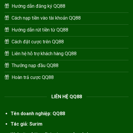
Hướng dẫn đăng ký QQ88
Cách nạp tiền vào tài khoản QQ88
Hướng dẫn rút tiền từ QQ88
Cách đặt cược trên QQ88
Liên hệ hỗ trợ khách hàng QQ88
Thưởng nạp đầu QQ88
Hoàn trả cược QQ88
LIÊN HỆ QQ88
Tên doanh nghiệp: QQ88
Tác giả:
Surim