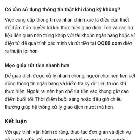
Có cần sử dụng thông tin thật khi đăng ký không?
Việc cung cấp thông tin cá nhân chính xác là điều cần thiết
để đảm bảo quyền lợi khi thực hiện giao dịch. Tên và các dữ
liệu liên quan nên trùng khớp với tài khoản ngân hàng hoặc ví
điện tử để quá trình xác minh và rút tiền tại
QQ88 com
diễn
ra thuận lợi hơn.
Mẹo giúp rút tiền nhanh hơn
Để giao dịch được xử lý nhanh chóng, người chơi nên liên kết
đúng thông tin ngân hàng và kiểm tra kỹ dữ liệu trước khi
thực hiện. Ngoài ra, nên hạn chế rút tiền vào khung giờ cao
điểm buổi tối. Thời điểm buổi sáng hoặc đầu giờ chiều
thường giúp hệ thống xử lý giao dịch mượt mà hơn.
Kết luận
Với quy trình vận hành rõ ràng, thao tác đơn giản và dịch vụ
hỗ trợ khá đầy đủ, chúng tôi cam kết mang lại cho người