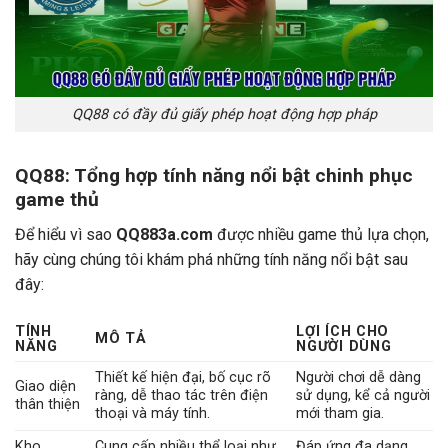
QQ88 có đầy đủ giấy phép hoạt động hợp pháp
QQ88: Tổng hợp tính năng nổi bật chinh phục
game thủ
Để hiểu vì sao
QQ883a.com
được nhiều game thủ lựa chọn,
hãy cùng chúng tôi khám phá những tính năng nổi bật sau
đây:
TÍNH
LỢI ÍCH CHO
MÔ TẢ
NĂNG
NGƯỜI DÙNG
Thiết kế hiện đại, bố cục rõ
Người chơi dễ dàng
Giao diện
ràng, dễ thao tác trên điện
sử dụng, kể cả người
thân thiện
thoại và máy tính.
mới tham gia.
Kho
Cung cấp nhiều thể loại như
Đáp ứng đa dạng