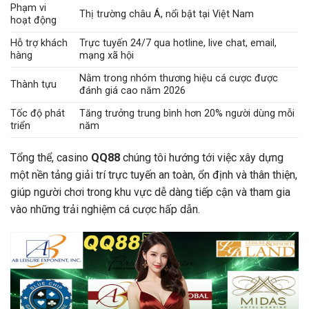
Phạm vi
Thị trường châu Á, nổi bật tại Việt Nam
hoạt động
Hỗ trợ khách
Trực tuyến 24/7 qua hotline, live chat, email,
hàng
mạng xã hội
Nằm trong nhóm thương hiệu cá cược được
Thành tựu
đánh giá cao năm 2026
Tốc độ phát
Tăng trưởng trung bình hơn 20% người dùng mỗi
triển
năm
Tổng thể, casino
QQ88
chúng tôi hướng tới việc xây dựng
một nền tảng giải trí trực tuyến an toàn, ổn định và thân thiện,
giúp người chơi trong khu vực dễ dàng tiếp cận và tham gia
vào những trải nghiệm cá cược hấp dẫn.