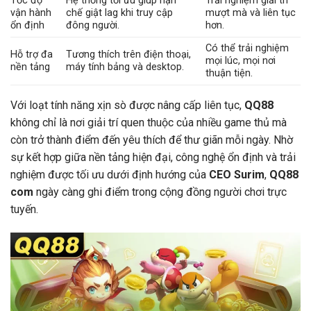
Tốc độ
Hệ thống tối ưu giúp hạn
Trải nghiệm giải trí
vận hành
chế giật lag khi truy cập
mượt mà và liên tục
ổn định
đông người.
hơn.
Có thể trải nghiệm
Hỗ trợ đa
Tương thích trên điện thoại,
mọi lúc, mọi nơi
nền tảng
máy tính bảng và desktop.
thuận tiện.
Với loạt tính năng xịn sò được nâng cấp liên tục,
QQ88
không chỉ là nơi giải trí quen thuộc của nhiều game thủ mà
còn trở thành điểm đến yêu thích để thư giãn mỗi ngày. Nhờ
sự kết hợp giữa nền tảng hiện đại, công nghệ ổn định và trải
nghiệm được tối ưu dưới định hướng của
CEO Surim
,
QQ88
com
ngày càng ghi điểm trong cộng đồng người chơi trực
tuyến.