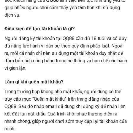
sóc khách hàng của
QQ88
làm việc liên tục là những yếu tố
giúp nhiều người chơi cảm thấy yên tâm hơn khi sử dụng
dịch vụ.
Điều kiện để tạo tài khoản là gì?
Người đăng ký tài khoản tại QQ88 cần đủ 18 tuổi và có đầy
đủ năng lực hành vi dân sự theo quy định pháp luật. Ngoài
ra, mỗi cá nhân chỉ nên sử dụng một tài khoản duy nhất để
đảm bảo tính công bằng trong hệ thống và hạn chế các hành
vi gian lận.
Làm gì khi quên mật khẩu?
Trong trường hợp không nhớ mật khẩu, người dùng có thể
truy cập mục “Quên mật khẩu” trên trang đăng nhập của
QQ88. Sau đó nhập email đã dùng khi đăng ký để nhận liên
kết đặt lại mật khẩu. Quá trình khôi phục thường diễn ra
nhanh chóng, giúp người chơi sớm truy cập lại tài khoản của
mình.