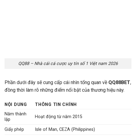
QQ88 – Nhà cái cá cược uy tín số 1 Việt nam 2026
Phần dưới đây sẽ cung cấp cái nhìn tổng quan về
QQ88BET
,
đồng thời làm rõ những điểm nổi bật của thương hiệu này.
NỘI DUNG
THÔNG TIN CHÍNH
Năm thành
Hoạt động từ năm 2015
lập
Giấy phép
Isle of Man, CEZA (Philippines)