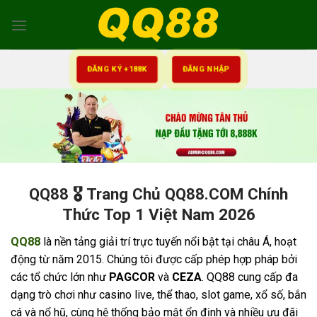
Bỏ
qua
nội
dung
ĐĂNG KÝ +188K
ĐĂNG NHẬP
QQ88 🎖️ Trang Chủ
QQ88.COM Chính
Thức
Top 1 Việt Nam 2026
QQ88
là nền tảng giải trí trực tuyến nổi bật tại châu Á, hoạt
động từ năm 2015. Chúng tôi được cấp phép hợp pháp bởi
các tổ chức lớn như
PAGCOR
và
CEZA
. QQ88 cung cấp đa
dạng trò chơi như casino live, thể thao, slot game, xổ số, bắn
cá và nổ hũ, cùng hệ thống bảo mật ổn định và nhiều ưu đãi