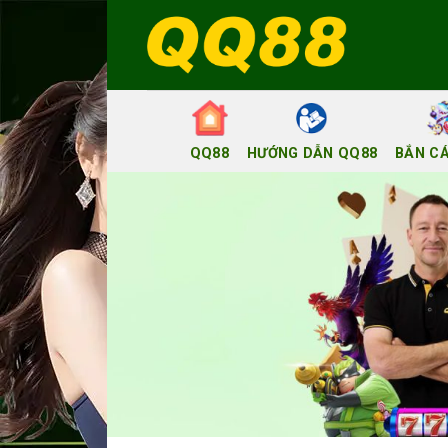
Bỏ
qua
nội
dung
QQ88
HƯỚNG DẪN QQ88
BẮN C