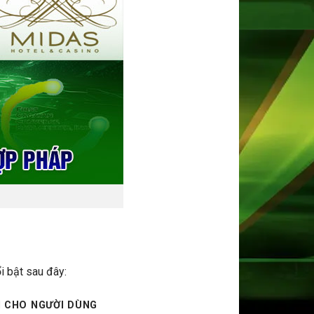
i bật sau đây:
H CHO NGƯỜI DÙNG