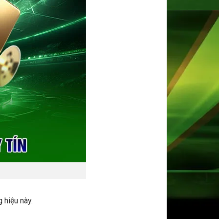
 hiệu này.