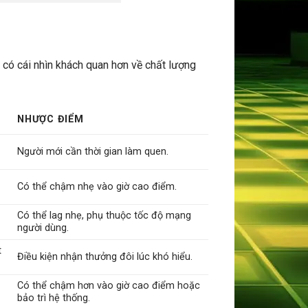
i có cái nhìn khách quan hơn về chất lượng
NHƯỢC ĐIỂM
Người mới cần thời gian làm quen.
Có thể chậm nhẹ vào giờ cao điểm.
Có thể lag nhẹ, phụ thuộc tốc độ mạng
người dùng.
t
Điều kiện nhận thưởng đôi lúc khó hiểu.
Có thể chậm hơn vào giờ cao điểm hoặc
bảo trì hệ thống.