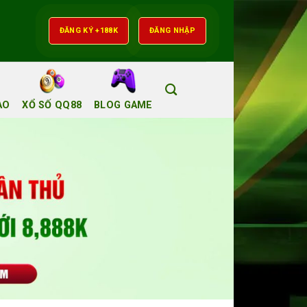
ĐĂNG KÝ +188K
ĐĂNG NHẬP
AO
XỔ SỐ QQ88
BLOG GAME