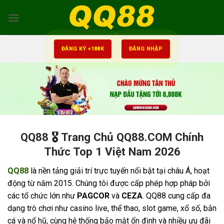
Bỏ
qua
nội
dung
ĐĂNG KÝ +188K
ĐĂNG NHẬP
QQ88 🎖️ Trang Chủ
QQ88.COM Chính
Thức
Top 1 Việt Nam 2026
QQ88
là nền tảng giải trí trực tuyến nổi bật tại châu Á, hoạt
động từ năm 2015. Chúng tôi được cấp phép hợp pháp bởi
các tổ chức lớn như
PAGCOR
và
CEZA
. QQ88 cung cấp đa
dạng trò chơi như casino live, thể thao, slot game, xổ số, bắn
cá và nổ hũ, cùng hệ thống bảo mật ổn định và nhiều ưu đãi