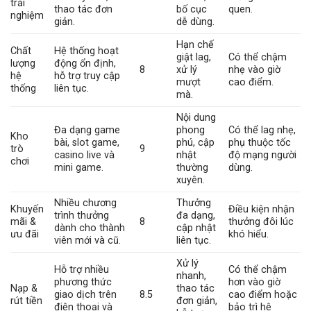
trải
thao tác đơn
bố cục
quen.
nghiệm
giản.
dễ dùng.
Hạn chế
Chất
Hệ thống hoạt
giật lag,
Có thể chậm
lượng
động ổn định,
8
xử lý
nhẹ vào giờ
hệ
hỗ trợ truy cập
mượt
cao điểm.
thống
liên tục.
mà.
Nội dung
Đa dạng game
phong
Có thể lag nhẹ,
Kho
bài, slot game,
phú, cập
phụ thuộc tốc
trò
9
casino live và
nhật
độ mạng người
chơi
mini game.
thường
dùng.
xuyên.
Nhiều chương
Thưởng
Khuyến
Điều kiện nhận
trình thưởng
đa dạng,
mãi &
8
thưởng đôi lúc
dành cho thành
cập nhật
ưu đãi
khó hiểu.
viên mới và cũ.
liên tục.
Xử lý
Hỗ trợ nhiều
Có thể chậm
nhanh,
phương thức
hơn vào giờ
Nạp &
thao tác
giao dịch trên
8.5
cao điểm hoặc
rút tiền
đơn giản,
điện thoại và
bảo trì hệ