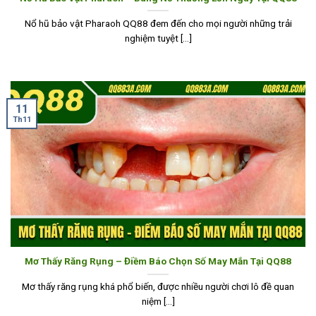
Nổ hũ bảo vật Pharaoh QQ88 đem đến cho mọi người những trải
nghiệm tuyệt [...]
11
Th11
Mơ Thấy Răng Rụng – Điềm Báo Chọn Số May Mắn Tại QQ88
Mơ thấy răng rụng khá phổ biến, được nhiều người chơi lô đề quan
niệm [...]