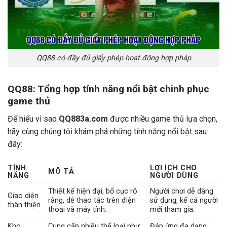
QQ88 có đầy đủ giấy phép hoạt động hợp pháp
QQ88: Tổng hợp tính năng nổi bật chinh phục
game thủ
Để hiểu vì sao
QQ883a.com
được nhiều game thủ lựa chọn,
hãy cùng chúng tôi khám phá những tính năng nổi bật sau
đây:
TÍNH
LỢI ÍCH CHO
MÔ TẢ
NĂNG
NGƯỜI DÙNG
Thiết kế hiện đại, bố cục rõ
Người chơi dễ dàng
Giao diện
ràng, dễ thao tác trên điện
sử dụng, kể cả người
thân thiện
thoại và máy tính.
mới tham gia.
Kho
Cung cấp nhiều thể loại như
Đáp ứng đa dạng