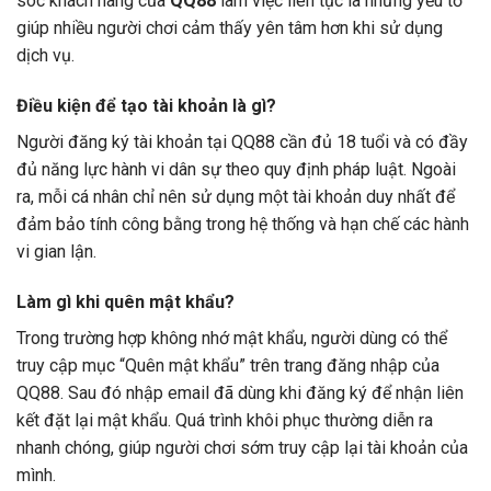
sóc khách hàng của
QQ88
làm việc liên tục là những yếu tố
giúp nhiều người chơi cảm thấy yên tâm hơn khi sử dụng
dịch vụ.
Điều kiện để tạo tài khoản là gì?
Người đăng ký tài khoản tại QQ88 cần đủ 18 tuổi và có đầy
đủ năng lực hành vi dân sự theo quy định pháp luật. Ngoài
ra, mỗi cá nhân chỉ nên sử dụng một tài khoản duy nhất để
đảm bảo tính công bằng trong hệ thống và hạn chế các hành
vi gian lận.
Làm gì khi quên mật khẩu?
Trong trường hợp không nhớ mật khẩu, người dùng có thể
truy cập mục “Quên mật khẩu” trên trang đăng nhập của
QQ88. Sau đó nhập email đã dùng khi đăng ký để nhận liên
kết đặt lại mật khẩu. Quá trình khôi phục thường diễn ra
nhanh chóng, giúp người chơi sớm truy cập lại tài khoản của
mình.