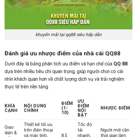
khuyến mãi tại qq88 siêu hấp dẫn
Đánh giá ưu nhược điểm của nhà cái QQ88
Dưới đây là bảng phân tích ưu điểm và hạn chế của
QQ 88
dựa trên nhiều tiêu chí quan trọng, giúp người chơi có cái
nhìn khách quan hơn về chất lượng dịch vụ và trải nghiệm
thực tế trên nền tảng.
ƯU
ĐIỂM
KHÍA
NỘI DUNG
ĐIỂM
(1-
NHƯỢC ĐIỂM
CẠNH
CHÍNH
NỔI
10)
BẬT
Thiết kế tối ưu
Tốc độ
Giao
trên điện thoại
tải
Người mới cần
diện &
và máy tính,
8.5
nhanh,
thời gian làm