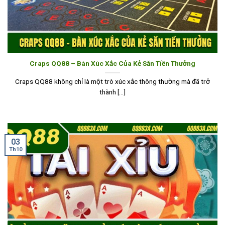
Craps QQ88 – Bàn Xúc Xắc Của Kẻ Săn Tiền Thưởng
Craps QQ88 không chỉ là một trò xúc xắc thông thường mà đã trở
thành [...]
03
Th10